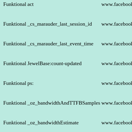
Funktional
act
www.faceboo
Funktional
_cs_marauder_last_session_id
www.faceboo
Funktional
_cs_marauder_last_event_time
www.faceboo
Funktional
JewelBase:count-updated
www.faceboo
Funktional
ps:
www.faceboo
Funktional
_oz_bandwidthAndTTFBSamples
www.faceboo
Funktional
_oz_bandwidthEstimate
www.faceboo