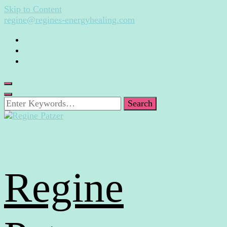
Skip to Content
regine@regines-energyhealing.com
Looking
for
Something?
Regine