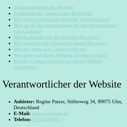
Verantwortlicher der Website
Ergänzung der Datenschutz-Richtlinie
Was sind Cookies und ähnliche Technologien?
Was ist die Rechtsgrundlage für das Setzen/Lesen
von Cookies?
Welche Rechte hat der Website-Besucher?
Wie verwalte ich Cookies in einem Browser?
Welche Arten von Cookies gibt es?
Wer kann auf dieser Website Cookies setzen?
Welche Cookies werden auf dieser Website
verwendet?
Verantwortlicher der Website
Anbieter:
Regine Patzer, Stifterweg 34, 89075 Ulm,
Deutschland
E-Mail:
regine-p@web.de
Telefon:
017621668817