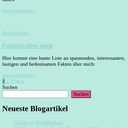
hier weiterlesen
Persönliches
Funfacts über mich
Hier kommt eine bunte Liste an spannenden, interessanten,
lustigen und bedeutsamen Fakten über mich:
hier weiterlesen
Seitennummerierung
Page
Page
Page
1
2
3
Next
Suchen
der
Suchen
Beiträge
Neueste Blogartikel
Nische vs Vielfältigkeit