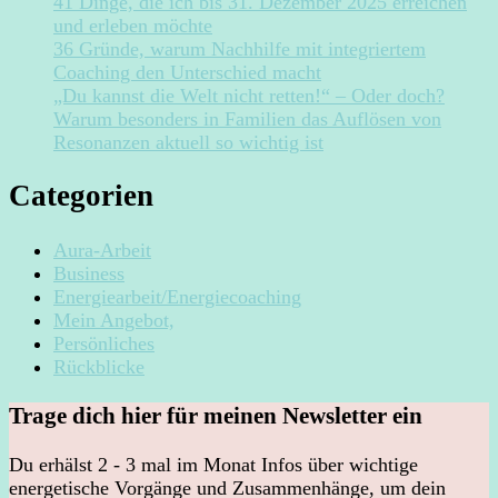
41 Dinge, die ich bis 31. Dezember 2025 erreichen
und erleben möchte
36 Gründe, warum Nachhilfe mit integriertem
Coaching den Unterschied macht
„Du kannst die Welt nicht retten!“ – Oder doch?
Warum besonders in Familien das Auflösen von
Resonanzen aktuell so wichtig ist
Categorien
Aura-Arbeit
Business
Energiearbeit/Energiecoaching
Mein Angebot,
Persönliches
Rückblicke
Trage dich hier für meinen Newsletter ein
Du erhälst 2 - 3 mal im Monat Infos über wichtige
energetische Vorgänge und Zusammenhänge, um dein