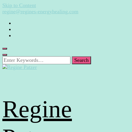
Skip to Content
regine@regines-energyhealing.com
Looking
for
Something?
Regine