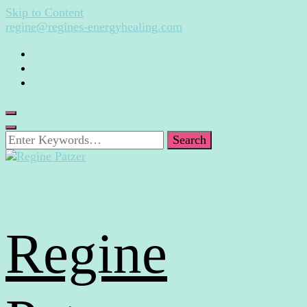
Skip to Content
regine@regines-energyhealing.com
Looking
for
Something?
Regine