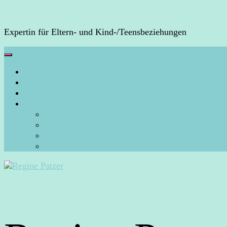
Expertin für Eltern- und Kind-/Teensbeziehungen
HOME
Über mich
Arbeite mit mir
Blog
Aura-Arbeit
Energiearbeit/Energiecoaching
Persönliches
Rückblicke