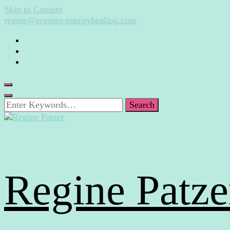
Skip to Content
regine@regines-energyhealing.com
Looking
for
Something?
Regine Patze