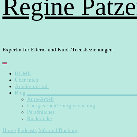
Regine Patze
Expertin für Eltern- und Kind-/Teensbeziehungen
HOME
Über mich
Arbeite mit mir
Blog
Aura-Arbeit
Energiearbeit/Energiecoaching
Persönliches
Rückblicke
Home
Podcasts
Info und Buchung