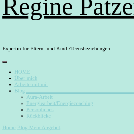
Regine Patze
Expertin für Eltern- und Kind-/Teensbeziehungen
HOME
Über mich
Arbeite mit mir
Blog
Aura-Arbeit
Energiearbeit/Energiecoaching
Persönliches
Rückblicke
Home
Blog
Mein Angebot,