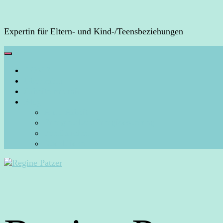
Expertin für Eltern- und Kind-/Teensbeziehungen
HOME
Über mich
Arbeite mit mir
Blog
Aura-Arbeit
Energiearbeit/Energiecoaching
Persönliches
Rückblicke