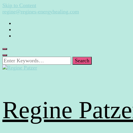
Skip to Content
regine@regines-energyhealing.com
Looking
for
Something?
Regine Patze