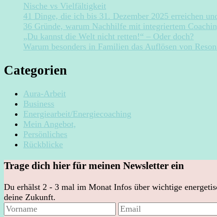
Nische vs Vielfältigkeit
41 Dinge, die ich bis 31. Dezember 2025 erreichen un
36 Gründe, warum Nachhilfe mit integriertem Coachi
„Du kannst die Welt nicht retten!“ – Oder doch?
Warum besonders in Familien das Auflösen von Resonan
Categorien
Aura-Arbeit
Business
Energiearbeit/Energiecoaching
Mein Angebot,
Persönliches
Rückblicke
Trage dich hier für meinen Newsletter ein
Du erhälst 2 - 3 mal im Monat Infos über wichtige energeti
deine Zukunft.