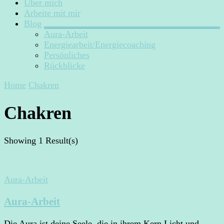
Über mich
Arbeite mit mir
Blog
Aura-Arbeit
Energiearbeit/Energiecoaching
Persönliches
Rückblicke
Home
Chakren
Chakren
Showing
1 Result(s)
Aura-Arbeit
Aura-Arbeit
Die Aura ist deine Seele, die in ihrem Kern Licht und