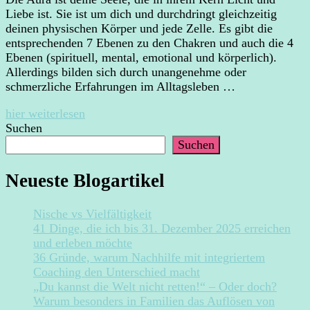
Liebe ist. Sie ist um dich und durchdringt gleichzeitig
deinen physischen Körper und jede Zelle. Es gibt die
entsprechenden 7 Ebenen zu den Chakren und auch die 4
Ebenen (spirituell, mental, emotional und körperlich).
Allerdings bilden sich durch unangenehme oder
schmerzliche Erfahrungen im Alltagsleben …
hier weiterlesen
Suchen
Suchen
Neueste Blogartikel
Nische vs Vielfältigkeit
41 Dinge, die ich bis 31. Dezember 2025 erreichen
und erleben möchte
36 Gründe, warum Nachhilfe mit integriertem
Coaching den Unterschied macht
„Du kannst die Welt nicht retten!“ – Oder doch?
Warum besonders in Familien das Auflösen von