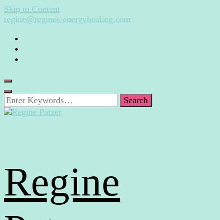
Skip to Content
regine@regines-energyhealing.com
Looking
for
Something?
Regine