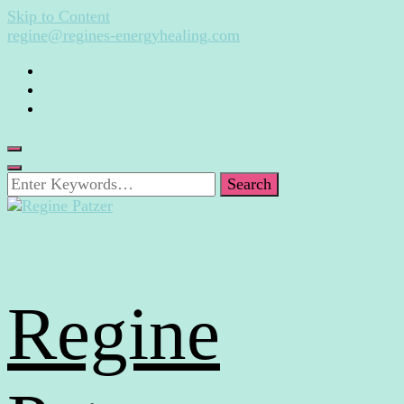
Skip to Content
regine@regines-energyhealing.com
Looking
for
Something?
Regine