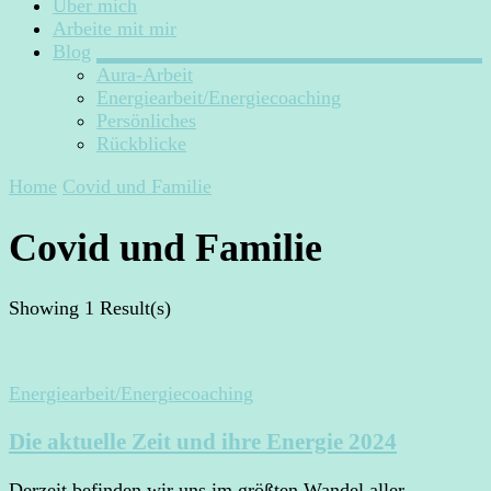
Über mich
Arbeite mit mir
Blog
Aura-Arbeit
Energiearbeit/Energiecoaching
Persönliches
Rückblicke
Home
Covid und Familie
Covid und Familie
Showing
1 Result(s)
Energiearbeit/Energiecoaching
Die aktuelle Zeit und ihre Energie 2024
Derzeit befinden wir uns im größten Wandel aller