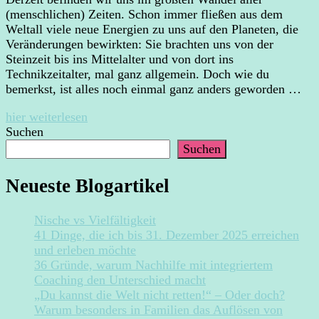
(menschlichen) Zeiten. Schon immer fließen aus dem
Weltall viele neue Energien zu uns auf den Planeten, die
Veränderungen bewirkten: Sie brachten uns von der
Steinzeit bis ins Mittelalter und von dort ins
Technikzeitalter, mal ganz allgemein. Doch wie du
bemerkst, ist alles noch einmal ganz anders geworden …
hier weiterlesen
Suchen
Suchen
Neueste Blogartikel
Nische vs Vielfältigkeit
41 Dinge, die ich bis 31. Dezember 2025 erreichen
und erleben möchte
36 Gründe, warum Nachhilfe mit integriertem
Coaching den Unterschied macht
„Du kannst die Welt nicht retten!“ – Oder doch?
Warum besonders in Familien das Auflösen von