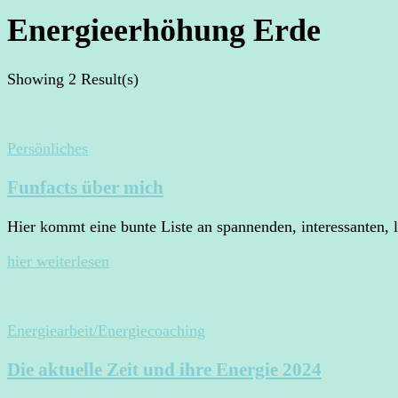
Energieerhöhung Erde
Showing
2 Result(s)
Persönliches
Funfacts über mich
Hier kommt eine bunte Liste an spannenden, interessanten,
hier weiterlesen
Energiearbeit/Energiecoaching
Die aktuelle Zeit und ihre Energie 2024