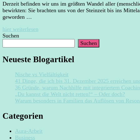
Derzeit befinden wir uns im größten Wandel aller (menschli
bewirkten: Sie brachten uns von der Steinzeit bis ins Mittel
geworden …
hier weiterlesen
Suchen
Suchen
Neueste Blogartikel
Nische vs Vielfältigkeit
41 Dinge, die ich bis 31. Dezember 2025 erreichen un
36 Gründe, warum Nachhilfe mit integriertem Coachi
„Du kannst die Welt nicht retten!“ – Oder doch?
Warum besonders in Familien das Auflösen von Resonan
Categorien
Aura-Arbeit
Business