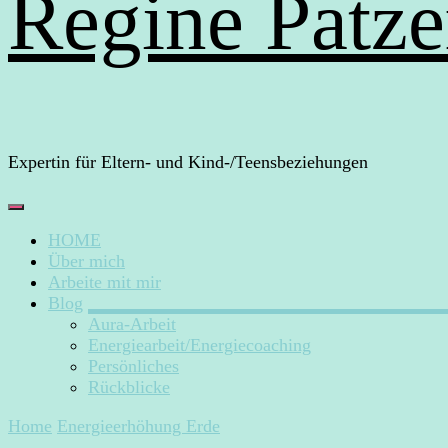
Regine Patze
Expertin für Eltern- und Kind-/Teensbeziehungen
HOME
Über mich
Arbeite mit mir
Blog
Aura-Arbeit
Energiearbeit/Energiecoaching
Persönliches
Rückblicke
Home
Energieerhöhung Erde