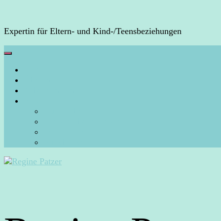
Expertin für Eltern- und Kind-/Teensbeziehungen
HOME
Über mich
Arbeite mit mir
Blog
Aura-Arbeit
Energiearbeit/Energiecoaching
Persönliches
Rückblicke