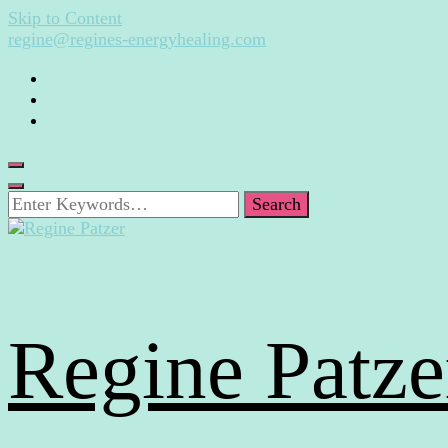
Skip to Content
regine@regines-energyhealing.com
Looking
for
Something?
Regine Patze