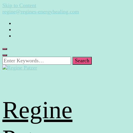
Skip to Content
regine@regines-energyhealing.com
Looking
for
Something?
Regine