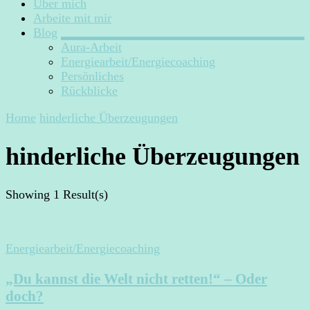
Über mich
Arbeite mit mir
Blog
Aura-Arbeit
Energiearbeit/Energiecoaching
Persönliches
Rückblicke
Home
hinderliche Überzeugungen
hinderliche Überzeugungen
Showing
1 Result(s)
Energiearbeit/Energiecoaching
„Du kannst die Welt nicht retten!“ – Oder
doch?