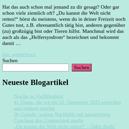
Hat das auch schon mal jemand zu dir gesagt? Oder gar
schon viele ziemlich oft? „Du kannst die Welt nicht
retten!“ hörst du meistens, wenn du in deiner Freizeit noch
Gutes tust, z.B. ehrenamtlich tätig bist, anderen gegenüber
(zu) großzügig bist oder Tieren hilfst. Manchmal wird das
auch als das „Helfersyndrom“ bezeichnet und bekommt
damit …
hier weiterlesen
Suchen
Suchen
Neueste Blogartikel
Nische vs Vielfältigkeit
41 Dinge, die ich bis 31. Dezember 2025 erreichen
und erleben möchte
36 Gründe, warum Nachhilfe mit integriertem
Coaching den Unterschied macht
„Du kannst die Welt nicht retten!“ – Oder doch?