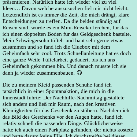
präsentieren. Natürlich hatte ich wieder viel zu viel
Ideen… Davon welche auszusuchen fiel mir nicht leicht.
Letztendlich ist es immer die Zeit, die mich drängt, klare
Entscheidungen zu treffen. Da die beiden ständig auf
Reisen sind, wurde es ein Mini-Reiseköfferchen, für das
ich einen doppelten Boden für das Geldgeschenk bastelte.
Mein Schwiegersohn tüftelt und baut sehr gerne etwas
zusammen und so fand ich die Cluebox mit dem
Geheimfach sehr cool. Trotz Schnellanleitung hat es doch
eine ganze Weile Tüftelarbeit gedauert, bis ich ans
Geheimfach gekommen bin. Und danach musste ich sie
dann ja wieder zusammenbauen. 😉
Die zu meinem Kleid passenden Schuhe fand ich
tatsächlich in einer Spontanaktion, die mich in die
Innenstadt führte: Der Nachhilfe-Nachmittag gestaltete
sich anders und ließ mir Raum, nach den kreativen
Kleinigkeiten für das Geschenk zu stöbern. Nachdem ich
das Bild des Geschenks vor den Augen hatte, fand ich
relativ schnell die passenden Dinge. Glücklicherweise
hatte ich auch einen Parkplatz gefunden, der nichts kostete
und hatte darum keine Eile. Ich durchstreifte bei dieser