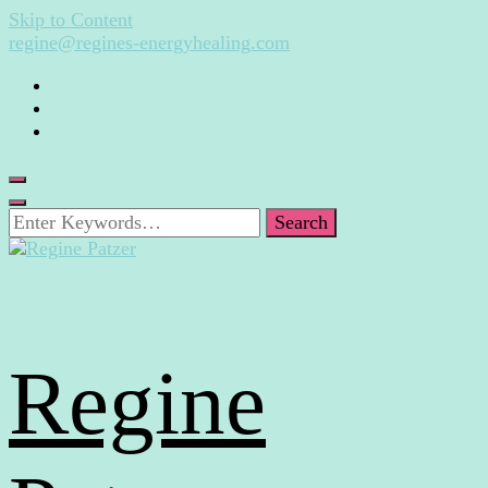
Skip to Content
regine@regines-energyhealing.com
Looking
for
Something?
Regine