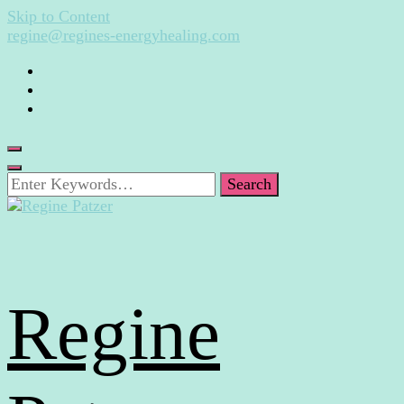
Skip to Content
regine@regines-energyhealing.com
Looking
for
Something?
Regine