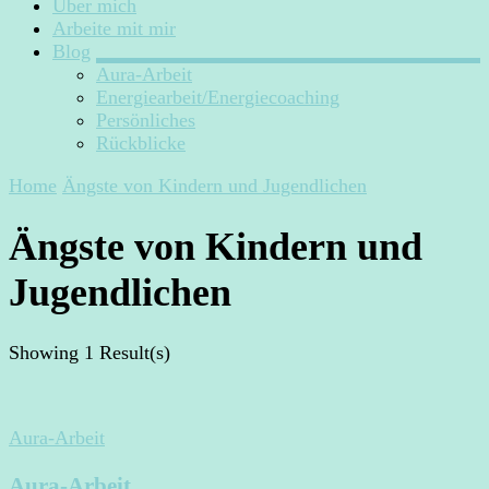
Über mich
Arbeite mit mir
Blog
Aura-Arbeit
Energiearbeit/Energiecoaching
Persönliches
Rückblicke
Home
Ängste von Kindern und Jugendlichen
Ängste von Kindern und
Jugendlichen
Showing
1 Result(s)
Aura-Arbeit
Aura-Arbeit