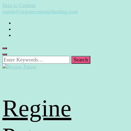
Skip to Content
regine@regines-energyhealing.com
Looking
for
Something?
Regine