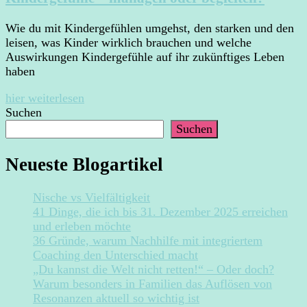
Wie du mit Kindergefühlen umgehst, den starken und den
leisen, was Kinder wirklich brauchen und welche
Auswirkungen Kindergefühle auf ihr zukünftiges Leben
haben
hier weiterlesen
Suchen
Suchen
Neueste Blogartikel
Nische vs Vielfältigkeit
41 Dinge, die ich bis 31. Dezember 2025 erreichen
und erleben möchte
36 Gründe, warum Nachhilfe mit integriertem
Coaching den Unterschied macht
„Du kannst die Welt nicht retten!“ – Oder doch?
Warum besonders in Familien das Auflösen von
Resonanzen aktuell so wichtig ist