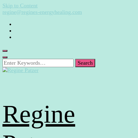
Skip to Content
regine@regines-energyhealing.com
Looking
for
Something?
Regine