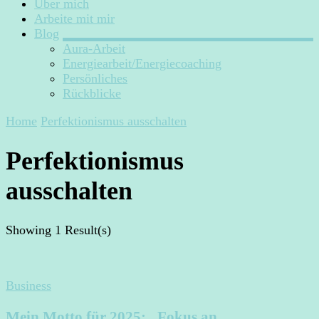
Über mich
Arbeite mit mir
Blog
Aura-Arbeit
Energiearbeit/Energiecoaching
Persönliches
Rückblicke
Home
Perfektionismus ausschalten
Perfektionismus
ausschalten
Showing
1 Result(s)
Business
Mein Motto für 2025: „Fokus an,