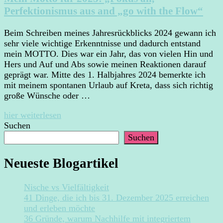
Perfektionismus aus and „go with the Flow“
Beim Schreiben meines Jahresrückblicks 2024 gewann ich
sehr viele wichtige Erkenntnisse und dadurch entstand
mein MOTTO. Dies war ein Jahr, das von vielen Hin und
Hers und Auf und Abs sowie meinen Reaktionen darauf
geprägt war. Mitte des 1. Halbjahres 2024 bemerkte ich
mit meinem spontanen Urlaub auf Kreta, dass sich richtig
große Wünsche oder …
hier weiterlesen
Suchen
Suchen
Neueste Blogartikel
Nische vs Vielfältigkeit
41 Dinge, die ich bis 31. Dezember 2025 erreichen
und erleben möchte
36 Gründe, warum Nachhilfe mit integriertem