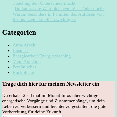
Coaching den Unterschied macht
„Du kannst die Welt nicht retten!“ – Oder doch?
Warum besonders in Familien das Auflösen von
Resonanzen aktuell so wichtig ist
Categorien
Aura-Arbeit
Business
Energiearbeit/Energiecoaching
Mein Angebot,
Persönliches
Rückblicke
Trage dich hier für meinen Newsletter ein
Du erhälst 2 - 3 mal im Monat Infos über wichtige
energetische Vorgänge und Zusammenhänge, um dein
Leben zu verbessern und leichter zu gestalten, die gute
Vorbereitung für deine Zukunft.