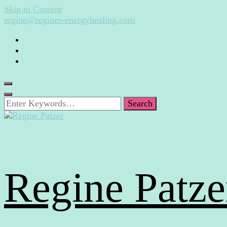
Skip to Content
regine@regines-energyhealing.com
Looking
for
Something?
Regine Patze