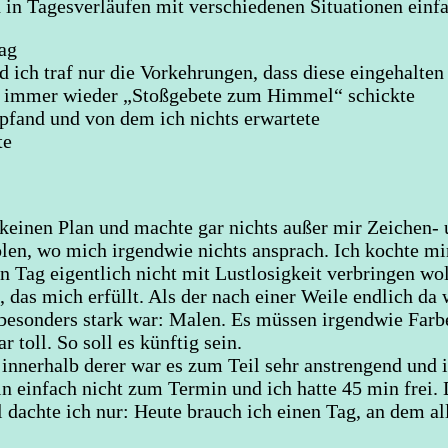
ch in Tagesverläufen mit verschiedenen Situationen einf
Tag
nd ich traf nur die Vorkehrungen, dass diese eingehalte
ch immer wieder „Stoßgebete zum Himmel“ schickte
mpfand und von dem ich nichts erwartete
te
n keinen Plan und machte gar nichts außer mir Zeichen
olen, wo mich irgendwie nichts ansprach. Ich kochte mi
ien Tag eigentlich nicht mit Lustlosigkeit verbringen wo
 das mich erfüllt. Als der nach einer Weile endlich da 
esonders stark war: Malen. Es müssen irgendwie Farben 
toll. So soll es künftig sein.
 innerhalb derer war es zum Teil sehr anstrengend und 
n einfach nicht zum Termin und ich hatte 45 min frei. 
dachte ich nur: Heute brauch ich einen Tag, an dem all