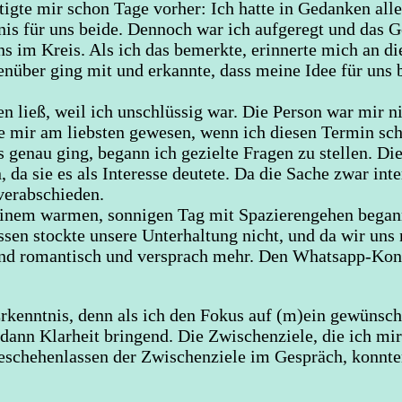
tigte mir schon Tage vorher: Ich hatte in Gedanken all
is für uns beide. Dennoch war ich aufgeregt und das G
ns im Kreis. Als ich das bemerkte, erinnerte mich an di
enüber ging mit und erkannte, dass meine Idee für uns
n ließ, weil ich unschlüssig war. Die Person war mir 
 mir am liebsten gewesen, wenn ich diesen Termin sch
genau ging, begann ich gezielte Fragen zu stellen. Die
 da sie es als Interesse deutete. Da die Sache zwar inte
 verabschieden.
einem warmen, sonnigen Tag mit Spazierengehen begann.
sen stockte unsere Unterhaltung nicht, und da wir uns 
und romantisch und versprach mehr. Den Whatsapp-Konta
rkenntnis, denn als ich den Fokus auf (m)ein gewünscht
 dann Klarheit bringend. Die Zwischenziele, die ich mi
 Geschehenlassen der Zwischenziele im Gespräch, konn