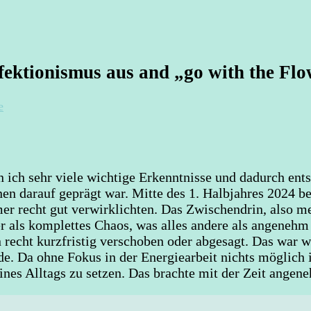
fektionismus aus and „go with the Fl
zu
e
Mein
Motto
für
2025: „Fokus
ich sehr viele wichtige Erkenntnisse und dadurch ent
an,
n darauf geprägt war. Mitte des 1. Halbjahres 2024 b
Perfektionismus
aus
r recht gut verwirklichten. Das Zwischendrin, also mei
and
r als komplettes Chaos, was alles andere als angenehm
„go
recht kurzfristig verschoben oder abgesagt. Das war 
with
e. Da ohne Fokus in der Energiearbeit nichts möglich i
the
ines Alltags zu setzen. Das brachte mit der Zeit angen
Flow“