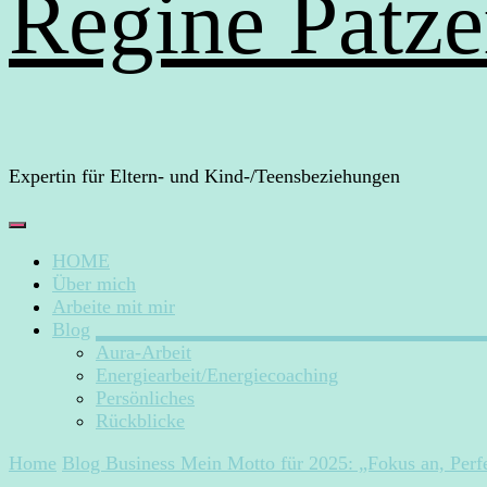
Regine Patze
Expertin für Eltern- und Kind-/Teensbeziehungen
HOME
Über mich
Arbeite mit mir
Blog
Aura-Arbeit
Energiearbeit/Energiecoaching
Persönliches
Rückblicke
Home
Blog
Business
Mein Motto für 2025: „Fokus an, Perf