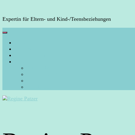
Expertin für Eltern- und Kind-/Teensbeziehungen
HOME
Über mich
Arbeite mit mir
Blog
Aura-Arbeit
Energiearbeit/Energiecoaching
Persönliches
Rückblicke