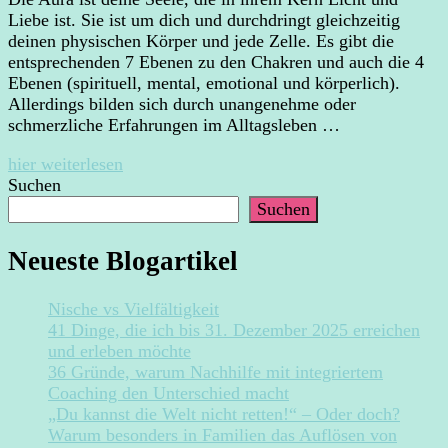
Liebe ist. Sie ist um dich und durchdringt gleichzeitig
deinen physischen Körper und jede Zelle. Es gibt die
entsprechenden 7 Ebenen zu den Chakren und auch die 4
Ebenen (spirituell, mental, emotional und körperlich).
Allerdings bilden sich durch unangenehme oder
schmerzliche Erfahrungen im Alltagsleben …
hier weiterlesen
Suchen
Suchen
Neueste Blogartikel
Nische vs Vielfältigkeit
41 Dinge, die ich bis 31. Dezember 2025 erreichen
und erleben möchte
36 Gründe, warum Nachhilfe mit integriertem
Coaching den Unterschied macht
„Du kannst die Welt nicht retten!“ – Oder doch?
Warum besonders in Familien das Auflösen von