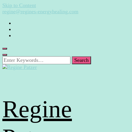
Skip to Content
regine@regines-energyhealing.com
Looking
for
Something?
Regine