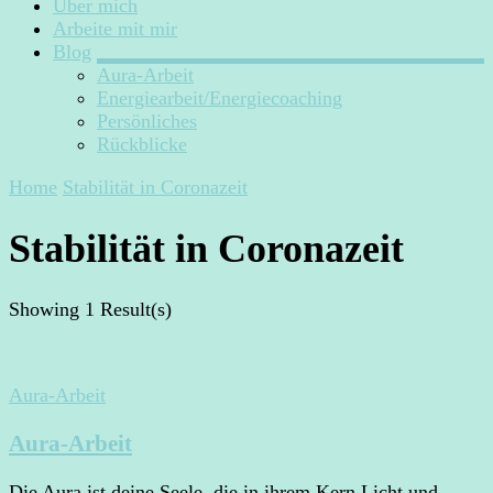
Über mich
Arbeite mit mir
Blog
Aura-Arbeit
Energiearbeit/Energiecoaching
Persönliches
Rückblicke
Home
Stabilität in Coronazeit
Stabilität in Coronazeit
Showing
1 Result(s)
Aura-Arbeit
Aura-Arbeit
Die Aura ist deine Seele, die in ihrem Kern Licht und