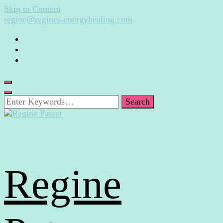
Skip to Content
regine@regines-energyhealing.com
Looking
for
Something?
Regine