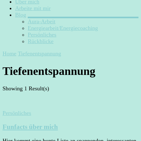
Über mich
Arbeite mit mir
Blog
Aura-Arbeit
Energiearbeit/Energiecoaching
Persönliches
Rückblicke
Home
Tiefenentspannung
Tiefenentspannung
Showing
1 Result(s)
Persönliches
Funfacts über mich
Hier kommt eine bunte Liste an spannenden, interessanten,