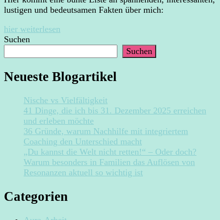
lustigen und bedeutsamen Fakten über mich:
hier weiterlesen
Suchen
Suchen
Neueste Blogartikel
Nische vs Vielfältigkeit
41 Dinge, die ich bis 31. Dezember 2025 erreichen
und erleben möchte
36 Gründe, warum Nachhilfe mit integriertem
Coaching den Unterschied macht
„Du kannst die Welt nicht retten!“ – Oder doch?
Warum besonders in Familien das Auflösen von
Resonanzen aktuell so wichtig ist
Categorien
Aura-Arbeit