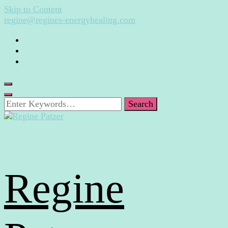
Skip to Content
regine@regines-energyhealing.com
Looking
for
Something?
Regine