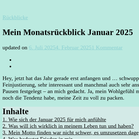
Rückblicke
Mein Monatsrückblick Januar 2025
zu
updated on
6. Juli 2025
4. Februar 2025
1 Kommentar
Mein
Monats
Januar
2025
Hey, jetzt hat das Jahr gerade erst anfangen und … schwup
Feinjustierung, sehr interessant und manchmal auch sehr a
Pausen festgelegt – an mich gedacht. Ja, mein Wohlgefühl m
noch die Tendenz habe, meine Zeit zu voll zu packen.
Inhalte
1.
Wie sich der Januar 2025 für mich anfühlte
2.
Was will ich wirklich in meinem Leben tun und haben?
3.
Mein Motto finden war nicht schwer, es umzusetzen da
4.
Was bedeutet Frieden in mir