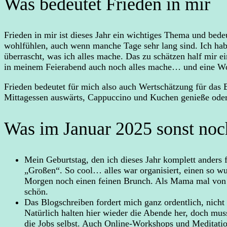
Was bedeutet Frieden in mir
Frieden in mir ist dieses Jahr ein wichtiges Thema und bede
wohlfühlen, auch wenn manche Tage sehr lang sind. Ich habe
überrascht, was ich alles mache. Das zu schätzen half mir 
in meinem Feierabend auch noch alles mache… und eine Wo
Frieden bedeutet für mich also auch Wertschätzung für das Be
Mittagessen auswärts, Cappuccino und Kuchen genieße ode
Was im Januar 2025 sonst noc
Mein Geburtstag, den ich dieses Jahr komplett anders f
„Großen“. So cool… alles war organisiert, einen so 
Morgen noch einen feinen Brunch. Als Mama mal von de
schön.
Das Blogschreiben fordert mich ganz ordentlich, nicht
Natürlich halten hier wieder die Abende her, doch mu
die Jobs selbst. Auch Online-Workshops und Meditatio