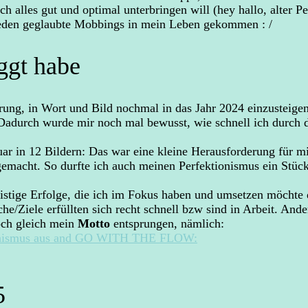
ch alles gut und optimal unterbringen will (hey hallo, alter P
Frieden geglaubte Mobbings in mein Leben gekommen : /
ggt habe
hrung, in Wort und Bild nochmal in das Jahr 2024 einzusteig
adurch wurde mir noch mal bewusst, wie schnell ich durch de
ar in 12 Bildern: Das war eine kleine Herausforderung für m
emacht. So durfte ich auch meinen Perfektionismus ein Stück
ristige Erfolge, die ich im Fokus haben und umsetzen möchte 
/Ziele erfüllten sich recht schnell bzw sind in Arbeit. Andere
och gleich mein
Motto
entsprungen, nämlich:
ionismus aus and GO WITH THE FLOW:
5