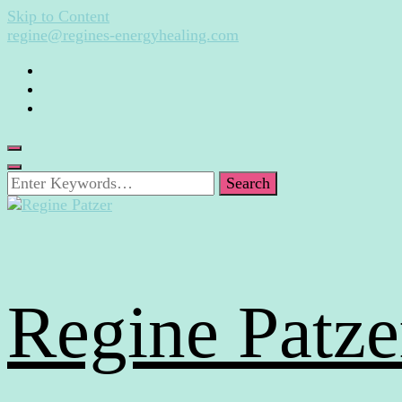
Skip to Content
regine@regines-energyhealing.com
Looking
for
Something?
Regine Patze