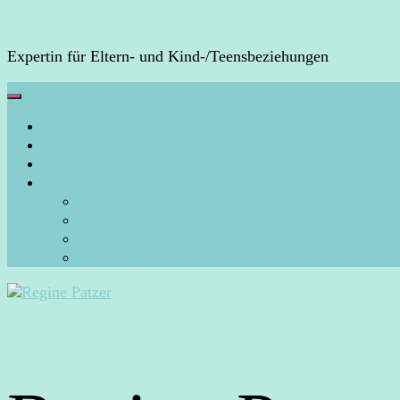
Expertin für Eltern- und Kind-/Teensbeziehungen
HOME
Über mich
Arbeite mit mir
Blog
Aura-Arbeit
Energiearbeit/Energiecoaching
Persönliches
Rückblicke