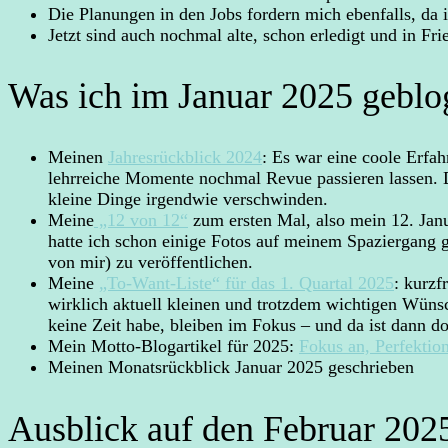
Die Planungen in den Jobs fordern mich ebenfalls, da i
Jetzt sind auch nochmal alte, schon erledigt und in 
Was ich im Januar 2025 geblo
Meinen
Jahresrückblick 2024
: Es war eine coole Erfa
lehrreiche Momente nochmal Revue passieren lassen. D
kleine Dinge irgendwie verschwinden.
Meine
„12 von 12“
zum ersten Mal, also mein 12. Janu
hatte ich schon einige Fotos auf meinem Spaziergang g
von mir) zu veröffentlichen.
Meine
„To-Want-Liste“ für das 1. Quartal 2025
: kurzf
wirklich aktuell kleinen und trotzdem wichtigen Wünsche
keine Zeit habe, bleiben im Fokus – und da ist dann d
Mein Motto-Blogartikel für 2025:
Fokus an, Perfekt
Meinen Monatsrückblick Januar 2025 geschrieben
Ausblick auf den Februar 202