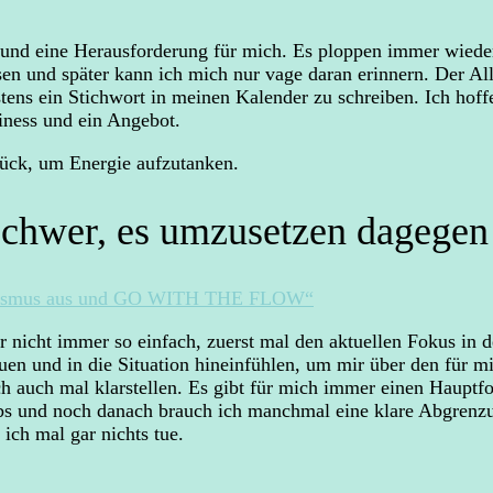
a und eine Herausforderung für mich. Es ploppen immer wiede
n und später kann ich mich nur vage daran erinnern. Der Allt
ns ein Stichwort in meinen Kalender zu schreiben. Ich hoffe 
iness und ein Angebot.
urück, um Energie aufzutanken.
 schwer, es umzusetzen dageg
onismus aus und GO WITH THE FLOW“
 nicht immer so einfach, zuerst mal den aktuellen Fokus in 
n und in die Situation hineinfühlen, um mir über den für mi
ch auch mal klarstellen. Es gibt für mich immer einen Haupt
s und noch danach brauch ich manchmal eine klare Abgrenzun
ich mal gar nichts tue.