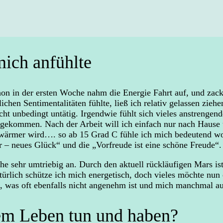
mich anfühlte
chon in der ersten Woche nahm die Energie Fahrt auf, und za
chen Sentimentalitäten fühlte, ließ ich relativ gelassen ziehe
ht unbedingt untätig. Irgendwie fühlt sich vieles anstrengend
z gekommen. Nach der Arbeit will ich einfach nur nach Hause
d wärmer wird…. so ab 15 Grad C fühle ich mich bedeutend woh
 – neues Glück“ und die „Vorfreude ist eine schöne Freude“.
he sehr umtriebig an. Durch den aktuell rückläufigen Mars i
rlich schütze ich mich energetisch, doch vieles möchte nun 
tzt, was oft ebenfalls nicht angenehm ist und mich manchmal 
nem Leben tun und haben?