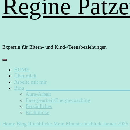
Regine Patze
Expertin für Eltern- und Kind-/Teensbeziehungen
HOME
Über mich
Arbeite mit mir
Blog
Aura-Arbeit
Energiearbeit/Energiecoaching
Persönliches
Rückblicke
Home
Blog
Rückblicke
Mein Monatsrückblick Januar 2025